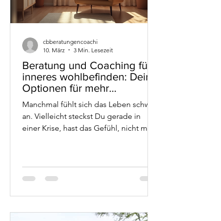
cbberatungencoachi
10. März
3 Min. Lesezeit
Beratung und Coaching für
inneres wohlbefinden: Deine
Optionen für mehr
Lebensfreude
Manchmal fühlt sich das Leben schwer
an. Vielleicht steckst Du gerade in
einer Krise, hast das Gefühl, nicht mehr
weiterzukommen, oder suchst einfach
jemanden, der Dir zuhört und Dich
versteht. Genau hier kann BC Beratung
und Coaching für Inneres
Wohlbefinden eine wertvolle Hilfe
sein. Ich möchte Dir in diesem Beitrag
zeigen, welche Möglichkeiten Du hast,