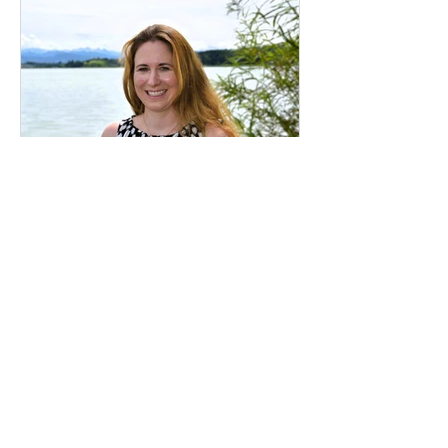
um in herausfordernden
Lebensphasen neue Kraft zu schöpfen
und Deinen Weg zu mehr innerer
Balance zu finden. Was bedeutet
cbberatungencoachi
30. Okt. 2024
3 Min. Lesezeit
Lebensveränderung und
Persönlichkeitsentwicklung:
Wie die Körperzentrierte
Psychotherapie (IKP) dabei
Viele Menschen verspüren irgendwann
unterstützt
im Leben den Wunsch nach
Veränderung – sei es durch eine neue
Lebensphase, eine Krise oder das...